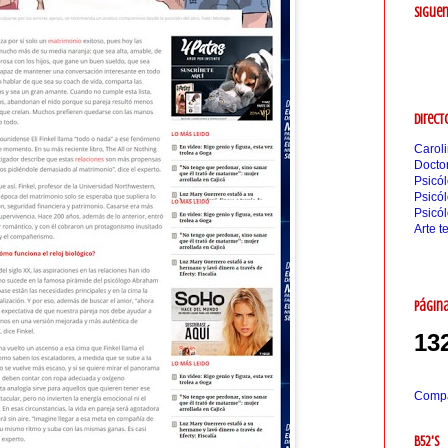
Siguen
Direct
Carol
Doctor
Psicó
Psicó
Psicó
Arte t
Página
13
Compar
B52's