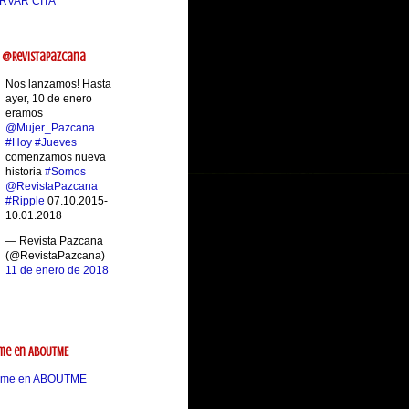
RVAR CITA
 @RevistaPazcana
Nos lanzamos! Hasta
ayer, 10 de enero
eramos
@Mujer_Pazcana
#Hoy
#Jueves
comenzamos nueva
historia
#Somos
@RevistaPazcana
#Ripple
07.10.2015-
10.01.2018
— Revista Pazcana
(@RevistaPazcana)
11 de enero de 2018
me en ABOUTME
ame en ABOUTME