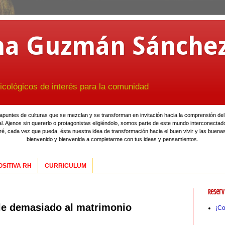
na Guzmán Sánche
icológicos de interés para la comunidad
 apuntes de culturas que se mezclan y se transforman en invitación hacia la comprensión del
l. Ajenos sin quererlo o protagonistas eligiéndolo, somos parte de este mundo interconecta
ré, cada vez que pueda, ésta nuestra idea de transformación hacia el buen vivir y las buena
bienvenido y bienvenida a completarme con tus ideas y pensamientos.
SITIVA RH
CURRICULUM
Reserv
le demasiado al matrimonio
¡Co