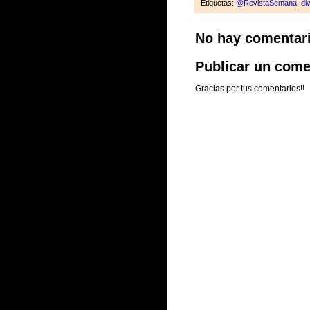
Etiquetas:
@RevistaSemana
,
di
No hay comentar
Publicar un come
Gracias por tus comentarios!!