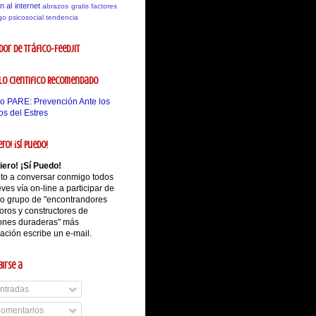
n al internet
abrazos gratis
factores
go psicosocial
tendencia
or de tráfico-Feedjit
lo Cientifico Recomendado
o PARE: Prevención Ante los
s del Estres
ero! ¡Sí Puedo!
iero! ¡Sí Puedo!
ito a conversar conmigo todos
eves vía on-line a participar de
ro grupo de "encontrandores
oros y constructores de
iones duraderas" más
ación escribe un e-mail.
birse a
ntradas
omentarios