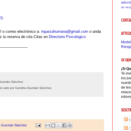
adicció
de ries
OS
:
Contad
 o correo electrónico a:
riquezahumana@gmail.com
o anda
Articu
az tu reserva de cita Citas en
Directorio Psicologico
Model
Riesgo
------------------------
¡Si Qui
¡Si Qu
Te inv
los ju
Guzmán Sánchez

nuest
de tes
itio web por Carolina Guzmán Sánchez
.
relac
inform
Suscri
E
na Guzmán Sánchez
C