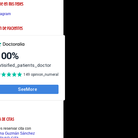
e en mis redes
tagram
n de pacientes
A DE CITAS
 reservar cita con
ina Guzmán Sánchez