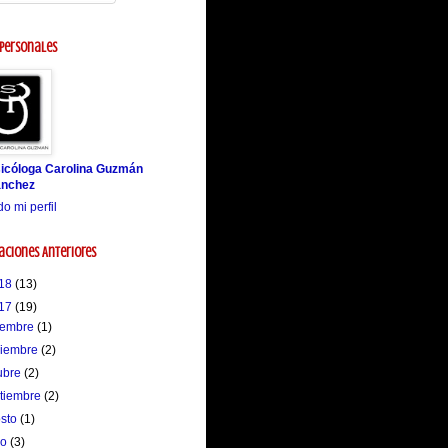
 personales
icóloga Carolina Guzmán
nchez
do mi perfil
aciones Anteriores
18
(13)
17
(19)
iembre
(1)
viembre
(2)
ubre
(2)
tiembre
(2)
osto
(1)
io
(3)