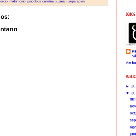
vorcio
,
matrimonio
,
psicologa carolina guzman
,
separacion
Datos
ios:
ntario
Ps
Sá
Ver to
Public
►
20
▼
20
dic
no
oct
sep
ag
jun