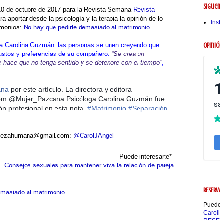
Siguem
10 de octubre de 2017 para la Revista Semana
Revista
a aportar desde la psicología y la terapia la opinión de lo
Ins
imonios:
No hay que pedirle demasiado al matrimonio
reja Carolina Guzmán, las personas se unen creyendo que
Opinió
ustos y preferencias de su compañero.
“Se crea un
e hace que no tenga sentido y se deteriore con el tiempo”
,
ana
por este artículo. La directora y editora
om
@Mujer_Pazcana
Psicóloga Carolina Guzmán fue
ión profesional en esta nota.
#Matrimonio #Separación
iquezahumana@gmail.com;
@CarolJAngel
Puede interesarte*
Consejos sexuales para mantener viva la relación de pareja
RESERV
emasiado al matrimonio
Puedes
Carol