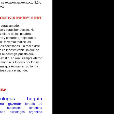
. xe exxaxox exxexaxxxo 3.2 o
exx
icidad es un derecho y un deber.
 serás amado.
ce y serás bendecido. No
s miedo de las palabras
as y cobardes, deja que el
tu Universal realice las
es necesarias. Lo real existe
 es indestructible, lo que no
l se destruye puesto que
existió. Lo real siempre eterno
Amor hacia todos y por todas
sas que existen en su forma
iosa para el mundo.
orías
icologos bogota
lina guzmán
terapia de
a
autoestima femenina
rado
psicologos argentina