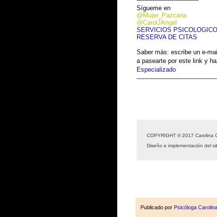
Sígueme en
@Mujer_Pazcana
@CarolJAngel
SERVICIOS PSICOLOGIC
RESERVA DE CITAS
Saber más: escribe un e-mail
a pasearte por este link y h
Especializado
-----------------------------------------
COPYRIGHT © 2017 Carolina 
Diseño e implementación del s
Publicado por
Psicóloga Caroli