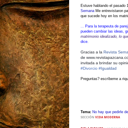
Estuve hablando el pasado 
Semana
Me entrevistaron par
que sucede hoy en los matr
... Para la terapeuta de pa
pueden cambiar las ideas, g
matrimonio idealizado, lo qu
dice.
Gracias a la
Revista Sem
de
www.revistapazcana.c
invitada a brindar su opin
#Divorcio
#
Igualdad
Preguntas? escríbeme a r
Tema:
No hay que pedirle d
SECCIÓN
VIDA MODERNA