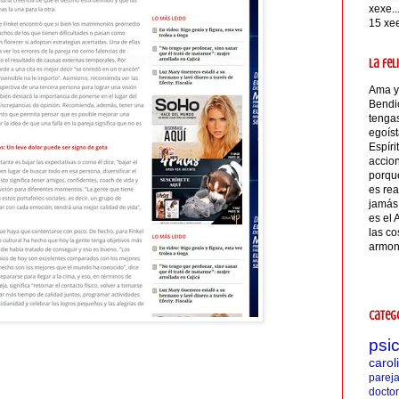
xexe..
15 xe
La fel
Ama y
Bendi
tenga
egoíst
Espíri
accion
porque
es rea
jamás 
es el 
las co
armon
Categ
ps
caro
parej
docto